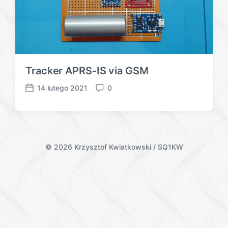
Tracker APRS-IS via GSM
14 lutego 2021
0
P
K
o
o
s
m
t
e
d
n
a
t
©
2026 Krzysztof Kwiatkowski / SQ1KW
t
a
e
r
z
e